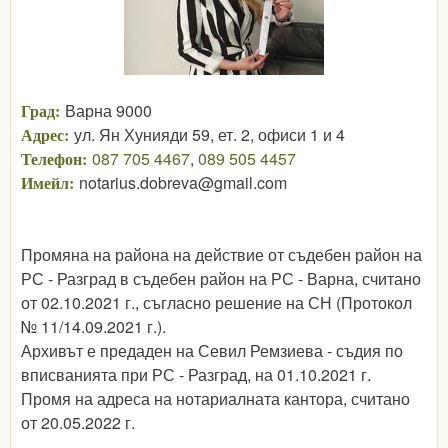
Град:
Варна 9000
Адрес:
ул. Ян Хунияди 59, ет. 2, офиси 1 и 4
Телефон:
087 705 4467
,
089 505 4457
Имейл:
notarius.dobreva@gmail.com
Промяна на района на действие от съдебен район на
РС - Разград в съдебен район на РС - Варна, считано
от 02.10.2021 г., съгласно решение на СН (Протокол
№ 11/14.09.2021 г.).
Архивът е предаден на Севил Ремзиева - съдия по
вписванията при РС - Разград, на 01.10.2021 г.
Промя на адреса на нотариалната кантора, считано
от 20.05.2022 г.