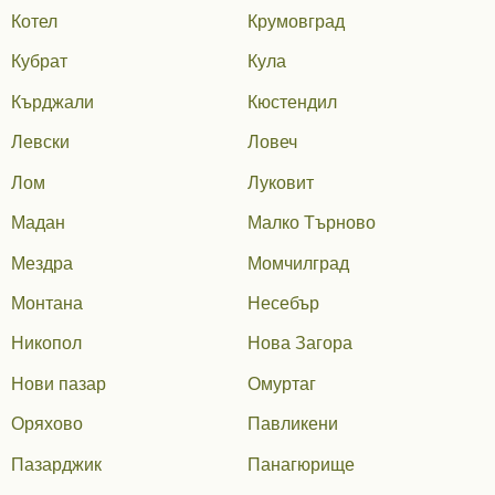
Котел
Крумовград
Кубрат
Кула
Кърджали
Кюстендил
Левски
Ловеч
Лом
Луковит
Мадан
Малко Търново
Мездра
Момчилград
Монтана
Несебър
Никопол
Нова Загора
Нови пазар
Омуртаг
Оряхово
Павликени
Пазарджик
Панагюрище