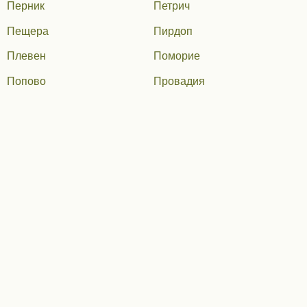
Перник
Петрич
Пещера
Пирдоп
Плевен
Поморие
Попово
Провадия
Първомай
Раднево
Радомир
Разград
Разлог
Самоков
Сандански
Свиленград
Свищов
Своге
Севлиево
Силистра
Сливен
Сливница
Смолян
Средец
Тервел
Тетевен