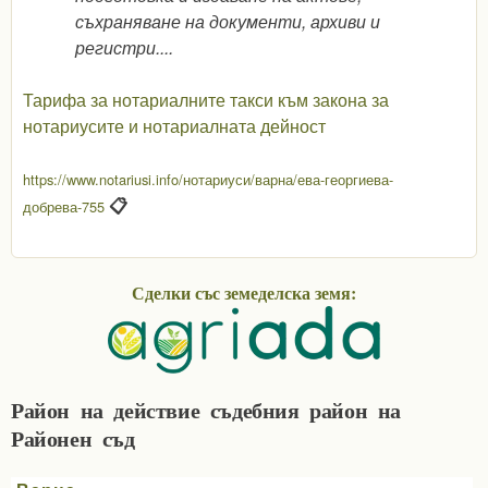
съхраняване на документи, архиви и
регистри....
Тарифа за нотариалните такси към закона за
нотариусите и нотариалната дейност
https://www.notariusi.info/нотариуси/варна/ева-георгиева-
📋
добрева-755
Сделки със земеделска земя:
Район на действие съдебния район на
Районен съд