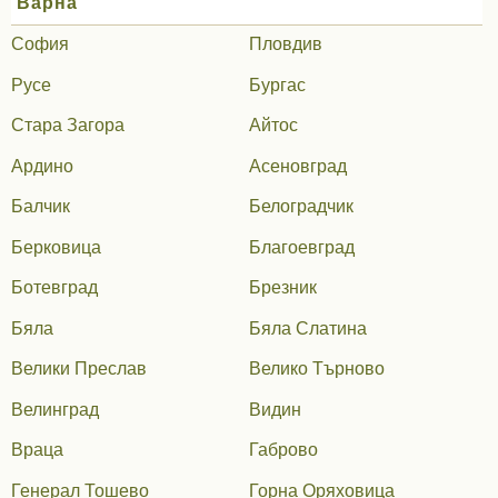
Варна
София
Пловдив
Русе
Бургас
Стара Загора
Айтос
Ардино
Асеновград
Балчик
Белоградчик
Берковица
Благоевград
Ботевград
Брезник
Бяла
Бяла Слатина
Велики Преслав
Велико Търново
Велинград
Видин
Враца
Габрово
Генерал Тошево
Горна Оряховица