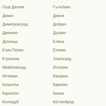
Гоце Делчев
Гълъбово
Девин
Девня
Димитровград
Добрич
Дряново
Дулово
Дупница
Елена
Елин Пелин
Елхово
Етрополе
Златоград
Ивайловград
Исперих
Ихтиман
Каварна
Казанлък
Карлово
Карнобат
Кнежа
Козлодуй
Костинброд