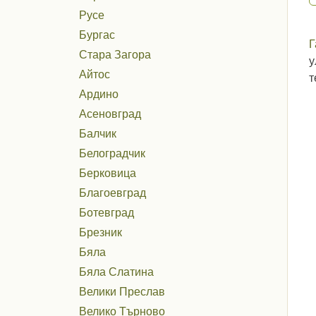
Русе
Бургас
Г
Стара Загора
у
Айтос
т
Ардино
Асеновград
Балчик
Белоградчик
Берковица
Благоевград
Ботевград
Брезник
Бяла
Бяла Слатина
Велики Преслав
Велико Търново