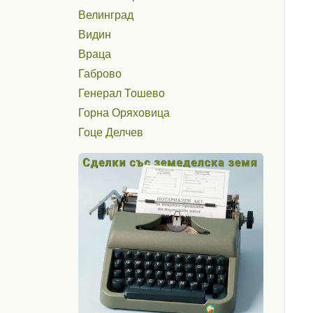
Велинград
Видин
Враца
Габрово
Генерал Тошево
Горна Оряховица
Гоце Делчев
Гълъбово
Девин
Девня
Димитровград
Добрич
Дряново
Дулово
Дупница
Елена