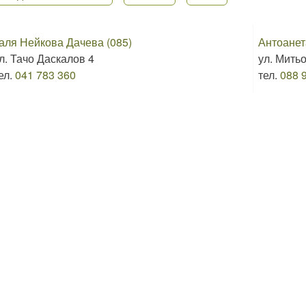
аля Нейкова Дачева (085)
Антоанет
л. Тачо Даскалов 4
ул. Мить
ел.
041 783 360
тел.
088 