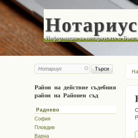
Нотариу
Информация за нотариусите в Бълг
Търси
Search form
На
Район на действие съдебния
район на Районен съд
Раднево
О
Р
София
Пловдив
Р
Варна