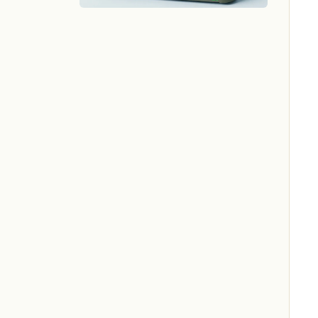
Елин Пелин
Елхово
Етрополе
Златоград
Ивайловград
Исперих
Ихтиман
Каварна
Казанлък
Карлово
Карнобат
Кнежа
Козлодуй
Костинброд
Котел
Крумовград