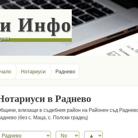
Skip to main content
си Инфо
ария
чало
Нотариуси
Раднево
Нотариуси в Раднево
бщини, влизащи в съдебния район на Районен съд Раднево
аднево (без с. Маца, с. Полски градец)
айон
Sort by
Order