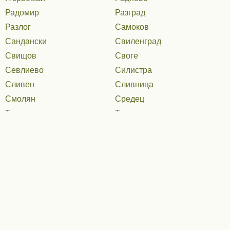
Радомир
Разград
Разлог
Самоков
Сандански
Свиленград
Свищов
Своге
Севлиево
Силистра
Сливен
Сливница
Смолян
Средец
Тервел
Тетевен
Тополовград
Троян
Трън
Трявна
Тутракан
Търговище
Търси
Харманли
Хасково
Search form
Царево
Чепеларе
Червен бряг
Чирпан
Район Велико Търново - други нотариуси
Шумен
Ямбол
Стойна Иванова Колева (611)