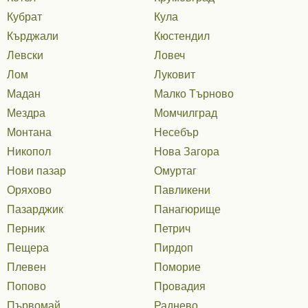
Кубрат
Кула
Кърджали
Кюстендил
Левски
Ловеч
Лом
Луковит
Мадан
Малко Търново
Мездра
Момчилград
Монтана
Несебър
Никопол
Нова Загора
Нови пазар
Омуртаг
Оряхово
Павликени
Пазарджик
Панагюрище
Перник
Петрич
Пещера
Пирдоп
Плевен
Поморие
Попово
Провадия
Първомай
Раднево