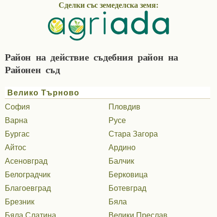
Сделки със земеделска земя:
Район на действие съдебния район на
Районен съд
Велико Търново
София
Пловдив
Варна
Русе
Бургас
Стара Загора
Айтос
Ардино
Асеновград
Балчик
Белоградчик
Берковица
Благоевград
Ботевград
Брезник
Бяла
Бяла Слатина
Велики Преслав