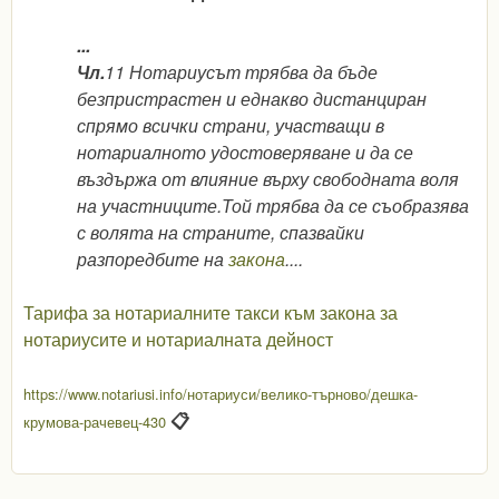
...
Чл.
11 Нотариусът трябва да бъде
безпристрастен и еднакво дистанциран
спрямо всички страни, участващи в
нотариалното удостоверяване и да се
въздържа от влияние върху свободната воля
на участниците.Той трябва да се съобразява
с волята на страните, спазвайки
разпоредбите на
закона
....
Тарифа за нотариалните такси към закона за
нотариусите и нотариалната дейност
https://www.notariusi.info/нотариуси/велико-търново/дешка-
📋
крумова-рачевец-430