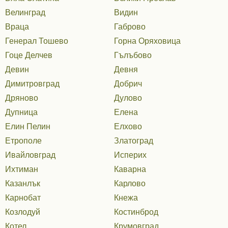
Велинград
Видин
Враца
Габрово
Генерал Тошево
Горна Оряховица
Гоце Делчев
Гълъбово
Девин
Девня
Димитровград
Добрич
Дряново
Дулово
Дупница
Елена
Елин Пелин
Елхово
Етрополе
Златоград
Ивайловград
Исперих
Ихтиман
Каварна
Казанлък
Карлово
Карнобат
Кнежа
Козлодуй
Костинброд
Котел
Крумовград