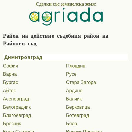
Сделки със земеделска земя:
Район на действие съдебния район на
Районен съд
Димитровград
София
Пловдив
Варна
Русе
Бургас
Стара Загора
Айтос
Ардино
Асеновград
Балчик
Белоградчик
Берковица
Благоевград
Ботевград
Брезник
Бяла
Бяла Слатина
Велики Преслав