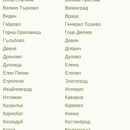
Велико Търново
Велинград
Видин
Враца
Габрово
Генерал Тошево
Горна Оряховица
Гоце Делчев
Гълъбово
Девин
Девня
Добрич
Дряново
Дулово
Дупница
Елена
Елин Пелин
Елхово
Етрополе
Златоград
Ивайловград
Исперих
Ихтиман
Каварна
Казанлък
Карлово
Карнобат
Кнежа
Козлодуй
Костинброд
Котел
Крумовград