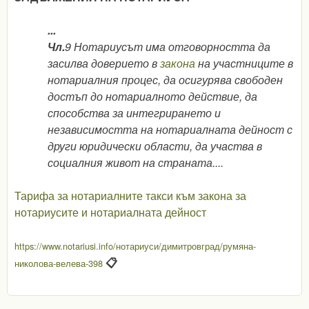
...
Чл.
9 Нотариусът има отговорността да
засилва доверието в
закона
на участниците в
нотариалния процес, да осигурява свободен
достъп до нотариалното действие, да
способства за интегрирането и
независимостта на нотариалната дейност с
други юридически области, да участва в
социалния живот на страната....
Тарифа за нотариалните такси към закона за
нотариусите и нотариалната дейност
https://www.notariusi.info/нотариуси/димитровград/румяна-
📋
николова-велева-398