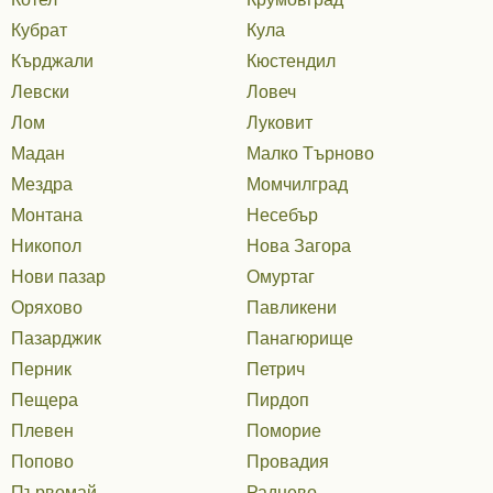
Кубрат
Кула
Кърджали
Кюстендил
Левски
Ловеч
Лом
Луковит
Мадан
Малко Търново
Мездра
Момчилград
Монтана
Несебър
Никопол
Нова Загора
Нови пазар
Омуртаг
Оряхово
Павликени
Пазарджик
Панагюрище
Перник
Петрич
Пещера
Пирдоп
Плевен
Поморие
Попово
Провадия
Първомай
Раднево