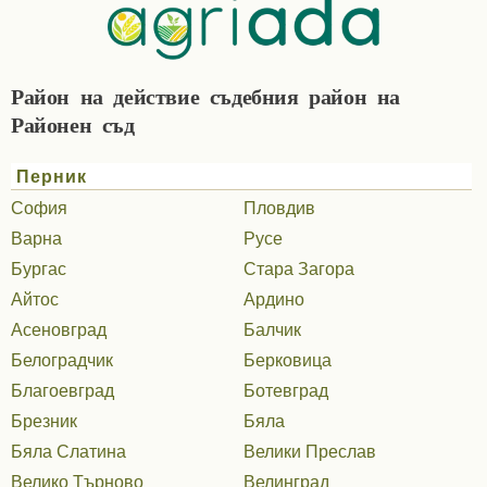
Район на действие съдебния район на
Районен съд
Перник
София
Пловдив
Варна
Русе
Бургас
Стара Загора
Айтос
Ардино
Асеновград
Балчик
Белоградчик
Берковица
Благоевград
Ботевград
Брезник
Бяла
Бяла Слатина
Велики Преслав
Велико Търново
Велинград