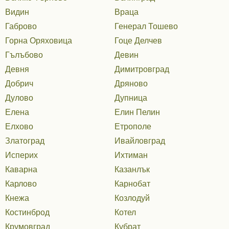
Видин
Враца
Габрово
Генерал Тошево
Горна Оряховица
Гоце Делчев
Гълъбово
Девин
Девня
Димитровград
Добрич
Дряново
Дулово
Дупница
Елена
Елин Пелин
Елхово
Етрополе
Златоград
Ивайловград
Исперих
Ихтиман
Каварна
Казанлък
Карлово
Карнобат
Кнежа
Козлодуй
Костинброд
Котел
Крумовград
Кубрат