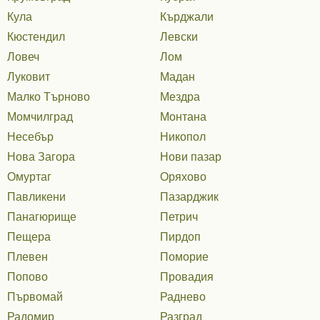
Кула
Кърджали
Кюстендил
Левски
Ловеч
Лом
Луковит
Мадан
Малко Търново
Мездра
Момчилград
Монтана
Несебър
Никопол
Нова Загора
Нови пазар
Омуртаг
Оряхово
Павликени
Пазарджик
Панагюрище
Петрич
Пещера
Пирдоп
Плевен
Поморие
Попово
Провадия
Първомай
Раднево
Радомир
Разград