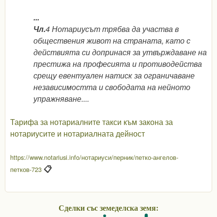
...
Чл.
4 Нотариусът трябва да участва в
обществения живот на страната, като с
действията си допринася за утвърждаване на
престижа на професията и противодейства
срещу евентуален натиск за ограничаване
независимостта и свободата на нейното
упражняване....
Тарифа за нотариалните такси към закона за
нотариусите и нотариалната дейност
https://www.notariusi.info/нотариуси/перник/петко-ангелов-
📋
петков-723
Сделки със земеделска земя: