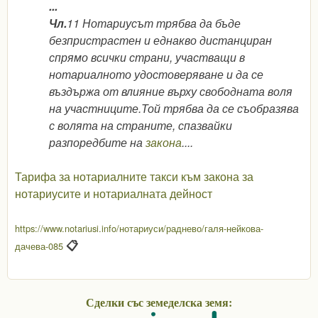
...
Чл.
11 Нотариусът трябва да бъде
безпристрастен и еднакво дистанциран
спрямо всички страни, участващи в
нотариалното удостоверяване и да се
въздържа от влияние върху свободната воля
на участниците.Той трябва да се съобразява
с волята на страните, спазвайки
разпоредбите на
закона
....
Тарифа за нотариалните такси към закона за
нотариусите и нотариалната дейност
https://www.notariusi.info/нотариуси/раднево/галя-нейкова-
📋
дачева-085
Сделки със земеделска земя: