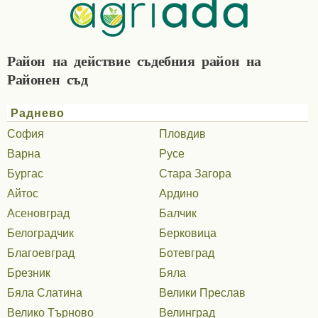
Район на действие съдебния район на
Районен съд
Раднево
София
Пловдив
Варна
Русе
Бургас
Стара Загора
Айтос
Ардино
Асеновград
Балчик
Белоградчик
Берковица
Благоевград
Ботевград
Брезник
Бяла
Бяла Слатина
Велики Преслав
Велико Търново
Велинград