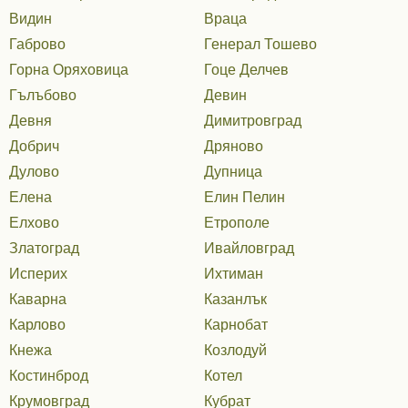
Видин
Враца
Габрово
Генерал Тошево
Горна Оряховица
Гоце Делчев
Гълъбово
Девин
Девня
Димитровград
Добрич
Дряново
Дулово
Дупница
Елена
Елин Пелин
Елхово
Етрополе
Златоград
Ивайловград
Исперих
Ихтиман
Каварна
Казанлък
Карлово
Карнобат
Кнежа
Козлодуй
Костинброд
Котел
Крумовград
Кубрат