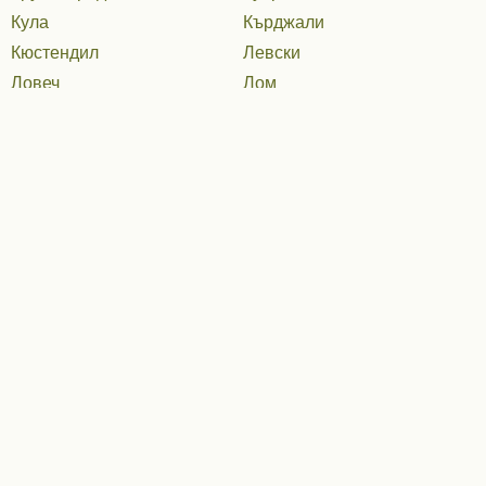
Кула
Кърджали
Кюстендил
Левски
Ловеч
Лом
Луковит
Мадан
Малко Търново
Мездра
Момчилград
Монтана
Несебър
Никопол
Нова Загора
Нови пазар
Омуртаг
Оряхово
Павликени
Пазарджик
Панагюрище
Перник
Петрич
Пещера
Пирдоп
Плевен
Поморие
Попово
Провадия
Първомай
Радомир
Разград