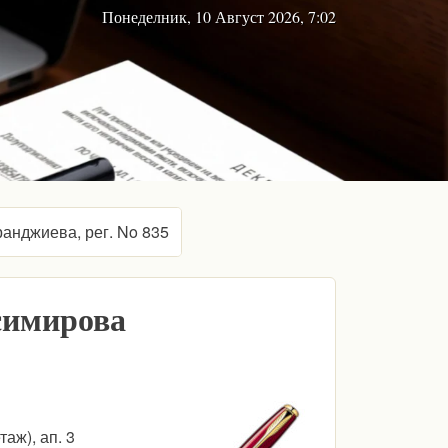
Понеделник, 10 Август 2026, 7:02
анджиева, рег. No 835
симирова
таж), ап. 3