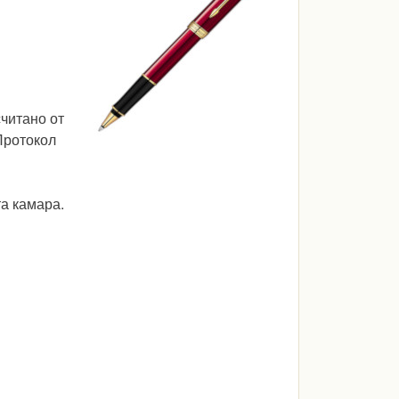
считано от
Протокол
та камара.