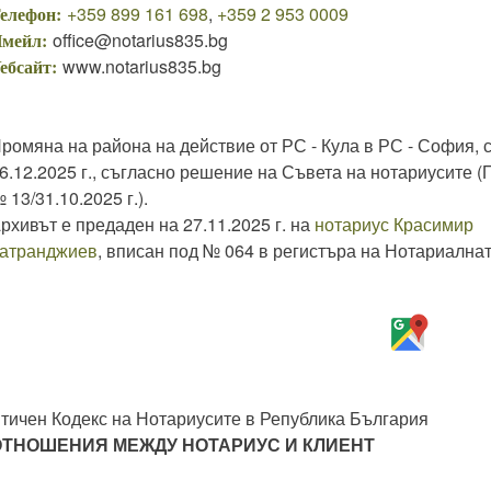
елефон:
+359 899 161 698
,
+359 2 953 0009
мейл:
office@notarius835.bg
ебсайт:
www.notarius835.bg
ромяна на района на действие от РС - Кула в РС - София, 
6.12.2025 г., съгласно решение на Съвета на нотариусите (
 13/31.10.2025 г.).
рхивът е предаден на 27.11.2025 г. на
нотариус Красимир
атранджиев
, вписан под № 064 в регистъра на Нотариална
тичен Кодекс на Нотариусите в Република България
ОТНОШЕНИЯ МЕЖДУ НОТАРИУС И КЛИЕНТ