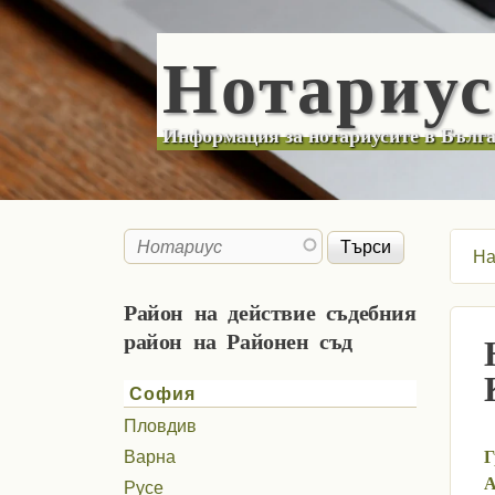
Нотариу
Информация за нотариусите в Бълг
Търси
Search form
На
Район на действие съдебния
район на Районен съд
София
Пловдив
Г
Варна
А
Русе