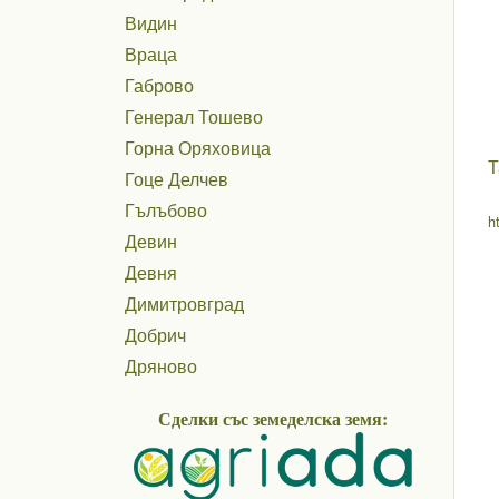
Видин
Враца
Габрово
Генерал Тошево
Горна Оряховица
Т
Гоце Делчев
Гълъбово
h
Девин
Девня
Димитровград
Добрич
Дряново
Дулово
Сделки със земеделска земя:
Дупница
Елена
Елин Пелин