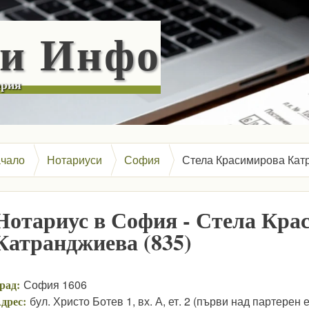
Skip to main content
си Инфо
ария
чало
Нотариуси
София
Стела Красимирова Катр
Нотариус в София - Стела Кра
Катранджиева (835)
рад:
София 1606
дрес:
бул. Христо Ботев 1, вх. А, ет. 2 (първи над партерен е