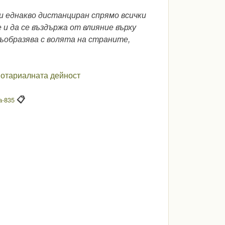
и еднакво дистанциран спрямо всички
и да се въздържа от влияние върху
ъобразява с волята на страните,
нотариалната дейност
📋
а-835