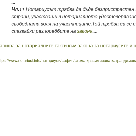
...
Чл.
11 Нотариусът трябва да бъде безпристрастен 
страни, участващи в нотариалното удостоверяване 
свободната воля на участниците.Той трябва да се с
спазвайки разпоредбите на
закона
....
арифа за нотариалните такси към закона за нотариусите и 
ttps://www.notariusi.info/нотариуси/софия/стела-красимирова-катранджиев