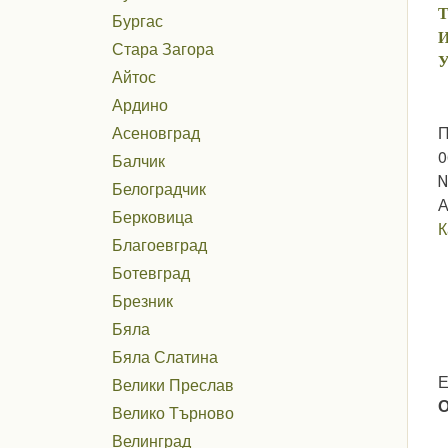
Т
Бургас
И
Стара Загора
У
Айтос
Ардино
П
Асеновград
0
Балчик
№
Белоградчик
А
Берковица
К
Благоевград
Ботевград
Брезник
Бяла
Бяла Слатина
Е
Велики Преслав
Велико Търново
Велинград