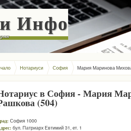
Skip to main content
си Инфо
ария
чало
Нотариуси
София
Мария Маринова Михова 
Нотариус в София - Мария Мар
Рашкова (504)
рад:
София 1000
дрес:
бул. Патриарх Евтимий 31, ет. 1