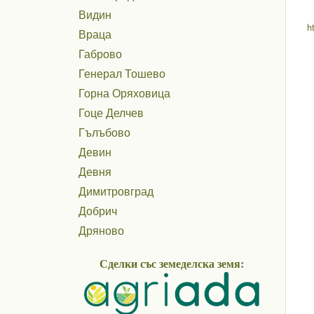
Видин
h
Враца
Габрово
Генерал Тошево
Горна Оряховица
Гоце Делчев
Гълъбово
Девин
Девня
Димитровград
Добрич
Дряново
Дулово
Сделки със земеделска земя:
Дупница
Елена
Елин Пелин