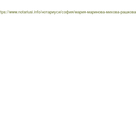
ttps://www.notariusi.info/нотариуси/софия/мария-маринова-михова-рашкова