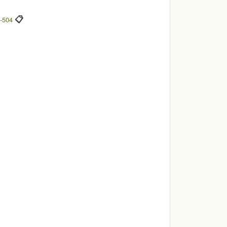
📋
-504