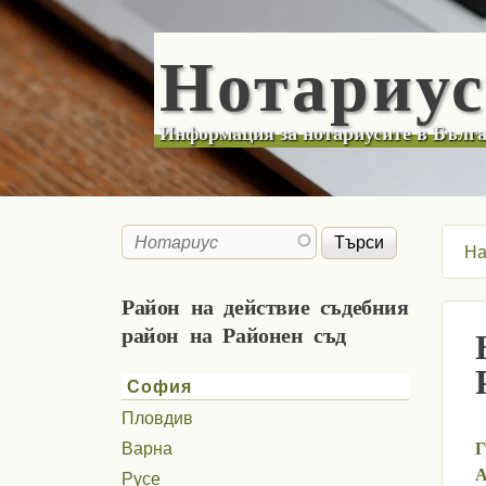
Нотариу
Информация за нотариусите в Бълг
Търси
Search form
На
Район на действие съдебния
район на Районен съд
София
Пловдив
Г
Варна
А
Русе