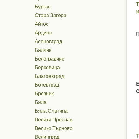
Т
Бургас
И
Стара Загора
Айтос
Ардино
П
Асеновград
Балчик
Белоградчик
Берковица
Благоевград
Е
Ботевград
Брезник
Бяла
Бяла Слатина
Велики Преслав
Велико Търново
Т
Велинград